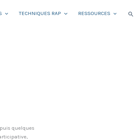
Rech
S
TECHNIQUES RAP
RESSOURCES
epuis quelques
rticipative,