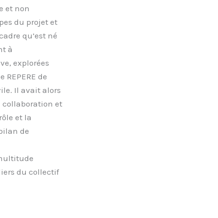
e et non
es du projet et
 cadre qu’est né
nt à
ve, explorées
me REPERE de
e. Il avait alors
e collaboration et
rôle et la
 bilan de
multitude
iers du collectif