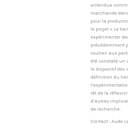
entendue comme d
marchande dans d
pour la productio
le projet « Le ti
expérimenter de
précédemment pa
soutien aux parte
été constaté un d
le dispositif des 
définition du tie
l’expérimentation
rêt de la réflex
d’autres implicat
de recherche.
Contact : Aude 