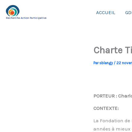
Aller
au
ACCUEIL
GD
Recherche Action Participative
contenu
Charte Ti
Par
sblangy
/
22 nove
PORTEUR : Charlo
CONTEXTE:
La Fondation de 
années à mieux d