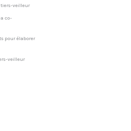
tiers-veilleur
la co-
ts pour élaborer
ers-veilleur