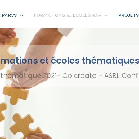
 PARCS
FORMATIONS & ECOLES RAP
PROJET
rmations et écoles thématique
 thématique 2021- Co create – ASBL Con