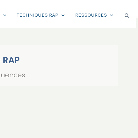
Reche
S
TECHNIQUES RAP
RESSOURCES
s RAP
fluences