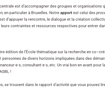
 centrale est d’accompagner des groupes et organisations q
, en particulier à Bruxelles. Notre
apport
est celui des
proce
st d’appuyer la rencontre, le dialogue et la création collecti
 leurs contraintes et ressources respectives pour entrer d
re édition de l’École thématique sur la recherche en co
–
cré
1
personnes de divers
horizons impliquées dans des démarc
financeur
⸱
e
⸱
s, consultant
⸱
e
⸱
s, etc. Un vrai bon en avant pour l
’ASBL !
és, se trouvent dans le rapport d’activité que vous pouvez lir