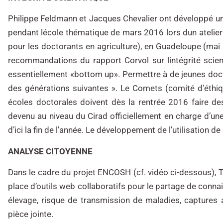
Philippe Feldmann et Jacques Chevalier ont développé un nou
pendant lécole thématique de mars 2016 lors dun atelier
pour les doctorants en agriculture), en Guadeloupe (mai 
recommandations du rapport Corvol sur lintégrité scient
essentiellement «bottom up». Permettre à de jeunes docteu
des générations suivantes ». Le Comets (comité d’éthiq
écoles doctorales doivent dès la rentrée 2016 faire des
devenu au niveau du Cirad officiellement en charge d’une
d’ici la fin de l’année. Le développement de l’utilisation d
ANALYSE CITOYENNE
Dans le cadre du projet ENCOSH (cf. vidéo ci-dessous), T
place d’outils web collaboratifs pour le partage de connais
élevage, risque de transmission de maladies, captures 
pièce jointe.