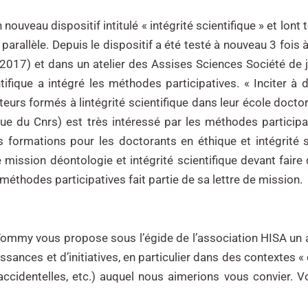
veau dispositif intitulé « intégrité scientifique » et lont t
 parallèle. Depuis le dispositif a été testé à nouveau 3 foi
2017) et dans un atelier des Assises Sciences Société de ju
ifique a intégré les méthodes participatives. « Inciter à 
rs formés à lintégrité scientifique dans leur école doctor
ue du Cnrs) est très intéressé par les méthodes particip
 formations pour les doctorants en éthique et intégrité sc
 mission déontologie et intégrité scientifique devant faire
e méthodes participatives fait partie de sa lettre de mission.
ommy vous propose sous l’égide de l’association HISA un ate
sances et d’initiatives, en particulier dans des contextes « c
accidentelles, etc.) auquel nous aimerions vous convier.