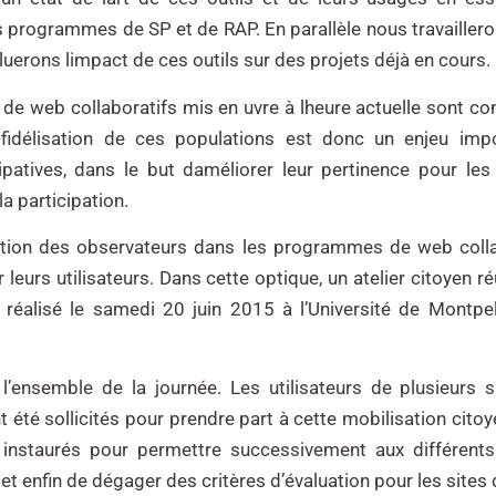
s programmes de SP et de RAP. En parallèle nous travailleron
erons limpact de ces outils sur des projets déjà en cours.
 web collaboratifs mis en uvre à lheure actuelle sont con
fidélisation de ces populations est donc un enjeu impo
atives, dans le but daméliorer leur pertinence pour les 
a participation.
isation des observateurs dans les programmes de web colla
r leurs utilisateurs. Dans cette optique, un atelier citoyen r
 réalisé le samedi 20 juin 2015 à l’Université de Montpel
 l’ensemble de la journée. Les utilisateurs de plusieurs s
été sollicités pour prendre part à cette mobilisation cito
 instaurés pour permettre successivement aux différents
s et enfin de dégager des critères d’évaluation pour les sites