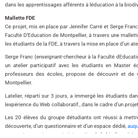
dans les apprentissages afférents à léducation à la biodive
Mallette FDE
Ce projet, mis en place par Jennifer Carré et Serge Franc
Faculté D’Education de Montpellier, à travers une mallet
les étudiants de la FDE, à travers la mise en place d’un ateli
Serge Franc (enseignant-chercheur à la Faculté dEducati
un atelier participatif avec les étudiants en Master é
professeurs des écoles, propose de découvrir et de v
Montpellier.
Latelier, réparti sur 3 jours, a immergé les étudiants 
lexpérience du Web collaboratif., dans le cadre d’un projet
Les 20 élèves du groupe détudiants ont réussi à mett
découverte, d’un questionnaire et d’un espace dédié,
auqu
avec notamment une carte interactive de la biodiversité 