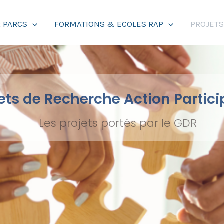
 PARCS
FORMATIONS & ECOLES RAP
PROJET
ets de Recherche Action Partici
Les projets portés par le GDR