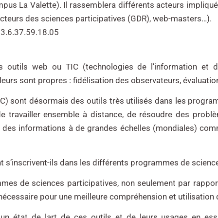
campus La Valette). Il rassemblera différents acteurs impliq
acteurs des sciences participatives (GDR), web-masters…).
33.6.37.59.18.05
s outils web ou TIC (technologies de l’information et 
eurs sont propres : fidélisation des observateurs, évaluatio
IC) sont désormais des outils très utilisés dans les progr
e travailler ensemble à distance, de résoudre des problè
 des informations à de grandes échelles (mondiales) comm
 s’inscrivent-ils dans les différents programmes de science
mmes de sciences participatives, non seulement par rappor
 nécessaire pour une meilleure compréhension et utilisation d
e un état de lart de ces outils et de leurs usages en e