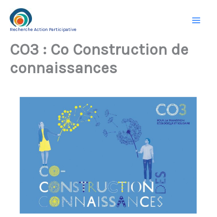
Aller
au
Recherche Action Participative
contenu
CO3 : Co Construction de
connaissances